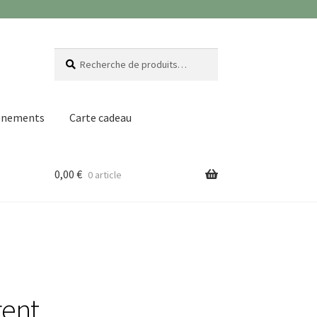
Recherche
Recherche
pour :
ènements
Carte cadeau
0,00
€
0 article
gent