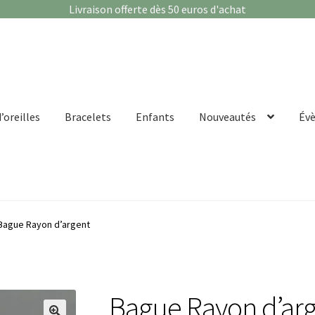
Livraison offerte dès 50 euros d'achat
’oreilles
Bracelets
Enfants
Nouveautés
Év
Bague Rayon d’argent
Bague Rayon d’ar