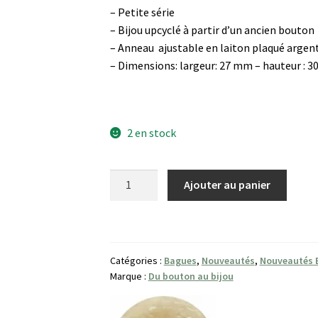
– Petite série
– Bijou upcyclé à partir d’un ancien bouton
– Anneau ajustable en laiton plaqué argen
– Dimensions: largeur: 27 mm – hauteur : 
2 en stock
quantité
Ajouter au panier
de
Bague
Rayon
d'argent
Catégories :
Bagues
,
Nouveautés
,
Nouveautés 
Marque :
Du bouton au bijou