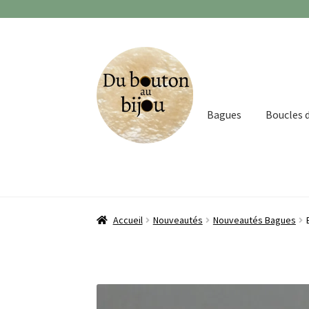
Aller
Aller
à
au
la
contenu
navigation
Bagues
Boucles d
Accueil
Nouveautés
Nouveautés Bagues