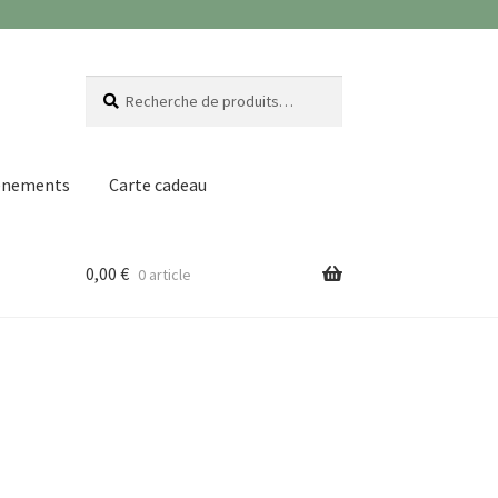
Recherche
Recherche
pour :
ènements
Carte cadeau
0,00
€
0 article