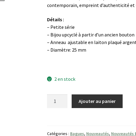
contemporain, empreint d’authenticité et 
Détails :
– Petite série
– Bijou upcyclé à partir d’un ancien bouton
– Anneau ajustable en laiton plaqué argen
– Diamètre: 25 mm
2 en stock
quantité
Ajouter au panier
de
Bague
Ivoire
Catégories :
Bagues
,
Nouveautés
,
Nouveautés 