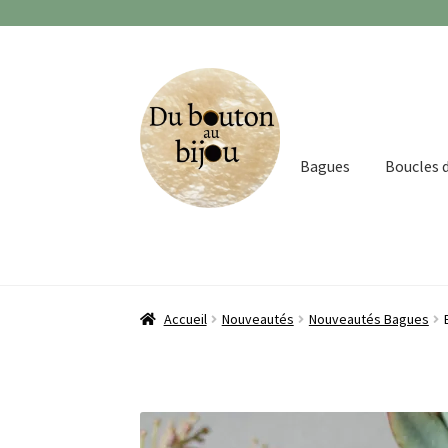
Aller
Aller
à
au
la
contenu
navigation
Bagues
Boucles d
Accueil
Nouveautés
Nouveautés Bagues