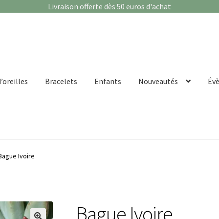
Livraison offerte dès 50 euros d'achat
’oreilles
Bracelets
Enfants
Nouveautés
Év
Bague Ivoire
Bague Ivoire