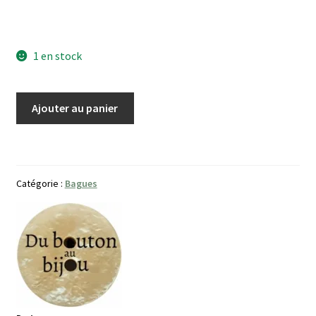
1 en stock
quantité
Ajouter au panier
de
Bague
Cœur
de
Catégorie :
Bagues
Nacre