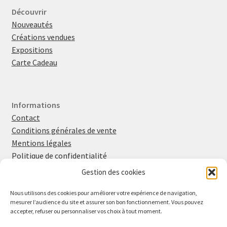
Découvrir
Nouveautés
Créations vendues
Expositions
Carte Cadeau
Informations
Contact
Conditions générales de vente
Mentions légales
Politique de confidentialité
Politique en matière de cookies
Gestion des cookies
Nous utilisons des cookies pour améliorer votre expérience de navigation,
mesurer l’audience du site et assurer son bon fonctionnement. Vous pouvez
Retrouvez-moi sur
Instagram
et
Facebook
accepter, refuser ou personnaliser vos choix à tout moment.
Inscrivez-vous à la newsletter