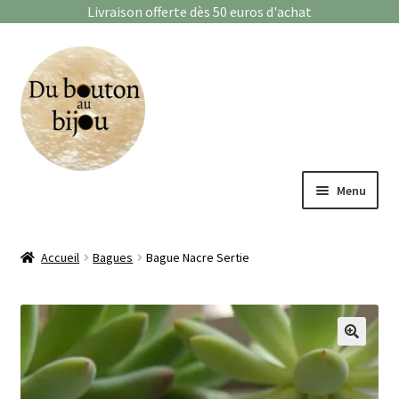
Livraison offerte dès 50 euros d'achat
Aller
Aller
à
au
la
contenu
navigation
Menu
Bagues
Accueil
Bagues
Bague Nacre Sertie
Boucles d’oreilles
Bracelets
🔍
Enfants