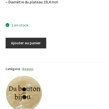
– Diamètre du plateau: 19,4 mm
1 en stock
quantité
Ajouter au panier
de
Bague
Nacre
Sertie
Catégorie :
Bagues