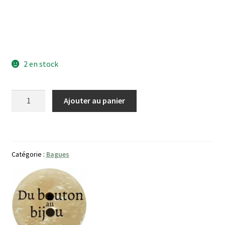
2 en stock
quantité
Ajouter au panier
de
Bague
Magique
Catégorie :
Bagues