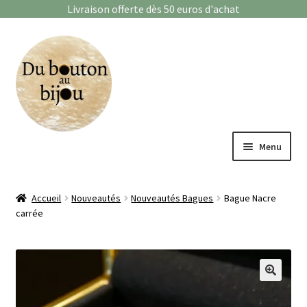
Livraison offerte dès 50 euros d'achat
Aller
Aller
à
au
la
contenu
navigation
Menu
Bagues
Accueil
Nouveautés
Nouveautés Bagues
Bague Nacre
carrée
Boucles d’oreilles
Bracelets
Enfants
🔍