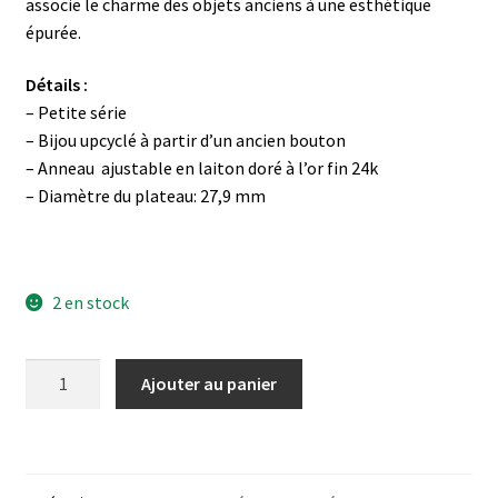
associe le charme des objets anciens à une esthétique
épurée.
Détails :
– Petite série
– Bijou upcyclé à partir d’un ancien bouton
– Anneau ajustable en laiton doré à l’or fin 24k
– Diamètre du plateau: 27,9 mm
2 en stock
quantité
Ajouter au panier
de
Bague
Nacre
carrée