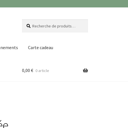
Recherche
Recherche
pour :
ènements
Carte cadeau
0,00
€
0 article
ée