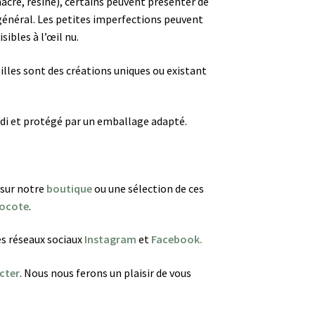
 nacre, résine), certains peuvent présenter de
général.
Les petites imperfections peuvent
sibles à l’œil nu.
eilles sont des créations uniques ou existant
di et protégé par un emballage adapté.
 sur notre
boutique
ou une sélection de ces
ocote
.
es réseaux sociaux
Instagram
et
Facebook.
cter
. Nous nous ferons un plaisir de vous