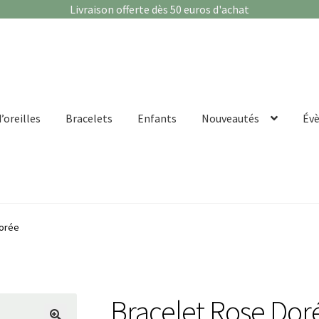
Livraison offerte dès 50 euros d'achat
’oreilles
Bracelets
Enfants
Nouveautés
Év
Dorée
Bracelet Rose Dor