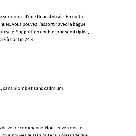
e surmonté d’une fleur stylisée. En métal
nues. Vous pouvez l’assortir avec la bague
rcyclé. Support en double jonc semi rigide,
 à l’or fin 24 K.
ckel, sans plomb et sans cadmium
lors de votre commande. Nous enverrons le
, vous pouvez aussi ajouter un message que