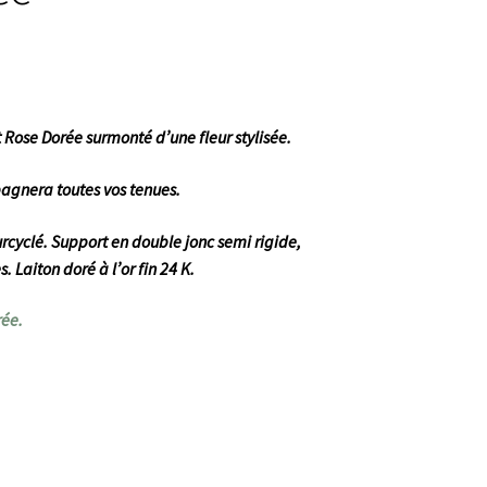
 Rose Dorée surmonté d’une fleur stylisée.
pagnera toutes vos tenues.
rcyclé. Support en double jonc semi rigide,
 Laiton doré à l’or fin 24 K.
ée.