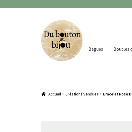
Aller
Aller
à
au
la
contenu
navigation
Bagues
Boucles d
Accueil
Créations vendues
Bracelet Rose 