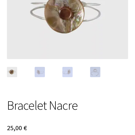
Ouvrir
Nouveautés
le
menu
Évènements
enfant
Carte cadeau
Bracelet Nacre
25,00
€