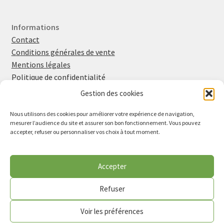
Informations
Contact
Conditions générales de vente
Mentions légales
Politique de confidentialité
Politique en matière de cookies
Gestion des cookies
Nous utilisons des cookies pour améliorer votre expérience de navigation,
mesurer l’audience du site et assurer son bon fonctionnement. Vous pouvez
Retrouvez-moi sur
Instagram
et
Facebook
accepter, refuser ou personnaliser vos choix à tout moment.
Inscrivez-vous à la newsletter
Vu dans la presse
Accepter
Lire l'article de Midi Libre (avril 2026)
Refuser
Voir les préférences
0