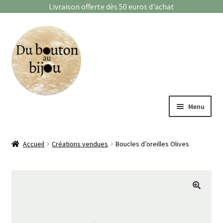
Livraison offerte dès 50 euros d'achat
Aller
Aller
à
au
la
contenu
navigation
Menu
Bagues
Accueil
Créations vendues
Boucles d’oreilles Olives
Boucles d’oreilles
Bracelets
🔍
Enfants