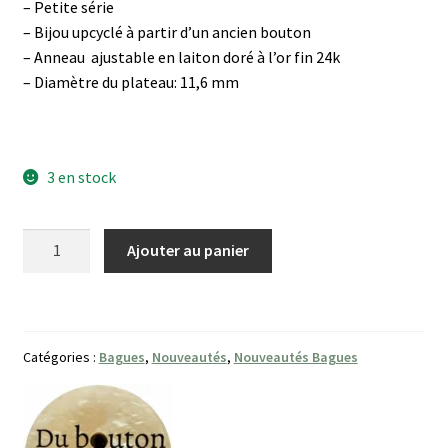
– Petite série
– Bijou upcyclé à partir d’un ancien bouton
– Anneau ajustable en laiton doré à l’or fin 24k
– Diamètre du plateau: 11,6 mm
3 en stock
quantité
Ajouter au panier
de
Bague
Spira
Catégories :
Bagues
,
Nouveautés
,
Nouveautés Bagues