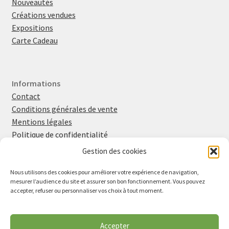
Nouveautés
Créations vendues
Expositions
Carte Cadeau
Informations
Contact
Conditions générales de vente
Mentions légales
Politique de confidentialité
Politique en matière de cookies
Gestion des cookies
Nous utilisons des cookies pour améliorer votre expérience de navigation,
mesurer l’audience du site et assurer son bon fonctionnement. Vous pouvez
Retrouvez-moi sur
Instagram
et
Facebook
accepter, refuser ou personnaliser vos choix à tout moment.
Inscrivez-vous à la newsletter
Vu dans la presse
Accepter
Lire l'article de Midi Libre (avril 2026)