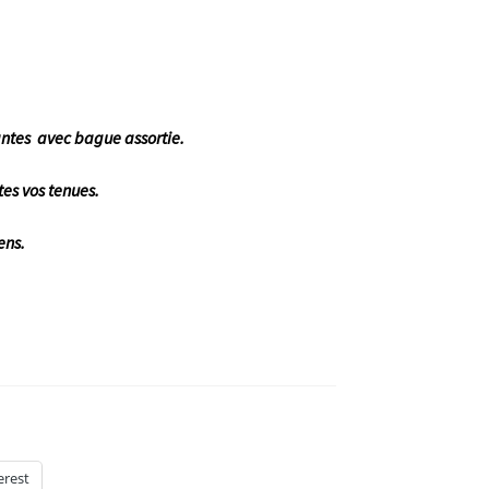
ntes avec bague assortie.
es vos tenues.
ens.
erest