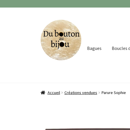
Aller
Aller
à
au
la
contenu
navigation
Bagues
Boucles d
Accueil
Créations vendues
Parure Sophie