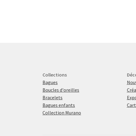
Collections
Déc
Bagues
Nou
Boucles d'oreilles
Créa
Bracelets
Expo
Bagues enfants
Cart
Collection Murano