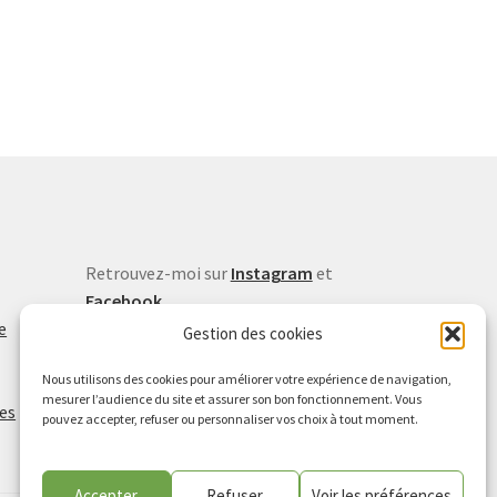
Retrouvez-moi sur
Instagram
et
Facebook
e
Inscrivez-vous à la newsletter
Gestion des cookies
Vu dans la presse
Nous utilisons des cookies pour améliorer votre expérience de navigation,
Lire l'article de Midi Libre (avril
mesurer l’audience du site et assurer son bon fonctionnement. Vous
ies
2026)
pouvez accepter, refuser ou personnaliser vos choix à tout moment.
Accepter
Refuser
Voir les préférences