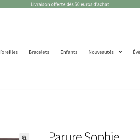
Livraison offerte dès 50 euros d'achat
’oreilles
Bracelets
Enfants
Nouveautés
Év
Parure Sophie