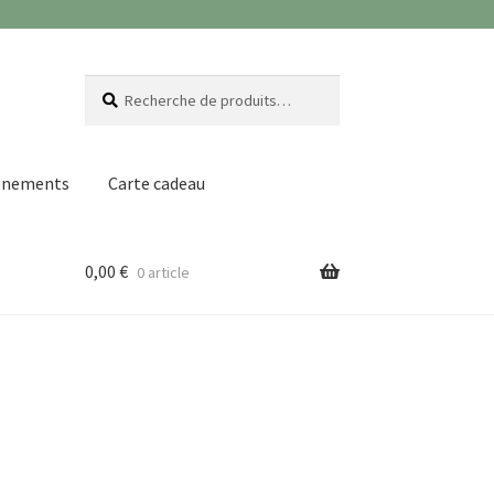
Recherche
Recherche
pour :
ènements
Carte cadeau
0,00
€
0 article