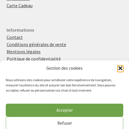
Carte Cadeau
Informations
Contact
Conditions générales de vente
Mentions légales
Politique de confidentialité
Politique en matière de cookies
Gestion des cookies
Nous utilisons des cookies pour améliorer votre expérience de navigation,
mesurer l’audience du site et assurer son bon fonctionnement. Vous pouvez
Retrouvez-moi sur
Instagram
et
Facebook
accepter, refuser ou personnaliser vos choix à tout moment.
Inscrivez-vous à la newsletter
Vu dans la presse
Accepter
Lire l'article de Midi Libre (avril 2026)
Refuser