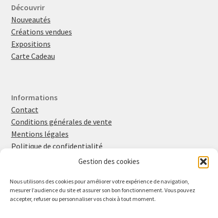
Découvrir
Nouveautés
Créations vendues
Expositions
Carte Cadeau
Informations
Contact
Conditions générales de vente
Mentions légales
Politique de confidentialité
Politique en matière de cookies
Gestion des cookies
Nous utilisons des cookies pour améliorer votre expérience de navigation,
mesurer l’audience du site et assurer son bon fonctionnement. Vous pouvez
Retrouvez-moi sur
Instagram
et
Facebook
accepter, refuser ou personnaliser vos choix à tout moment.
Inscrivez-vous à la newsletter