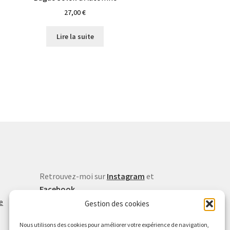
27,00
€
Lire la suite
Retrouvez-moi sur
Instagram
et
Facebook
e
Inscrivez-vous à la newsletter
Gestion des cookies
Vu dans la presse
Nous utilisons des cookies pour améliorer votre expérience de navigation,
Lire l'article de Midi Libre (avril