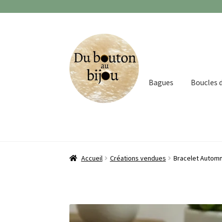
Aller
Aller
à
au
la
contenu
navigation
Bagues
Boucles d
Accueil
Créations vendues
Bracelet Autom