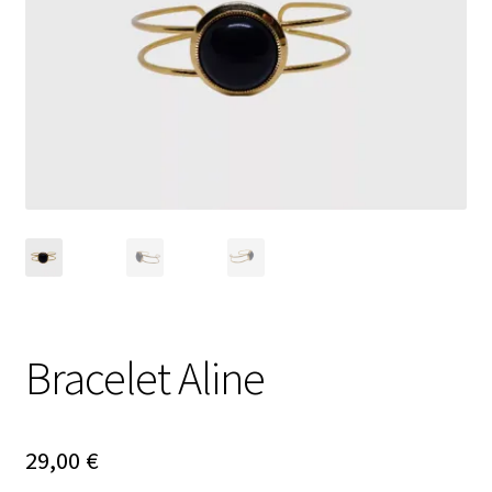
Ouvrir
Nouveautés
le
menu
Évènements
enfant
Carte cadeau
Bracelet Aline
29,00
€