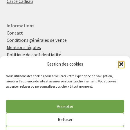
Carte Cadeau
Informations
Contact
Conditions générales de vente
Mentions légales
Politique de confidentialité
Politique en matière de cookies
Gestion des cookies
Nous utilisons des cookies pour améliorer votre expérience de navigation,
mesurer l’audience du site et assurer son bon fonctionnement. Vous pouvez
Retrouvez-moi sur
Instagram
et
Facebook
accepter, refuser ou personnaliser vos choix à tout moment.
Inscrivez-vous à la newsletter
Vu dans la presse
Accepter
Lire l'article de Midi Libre (avril 2026)
Refuser