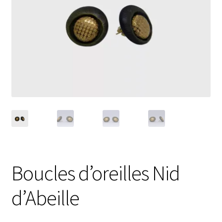
Ouvrir
Nouveautés
le
menu
Évènements
enfant
Carte cadeau
Boucles d’oreilles Nid
d’Abeille