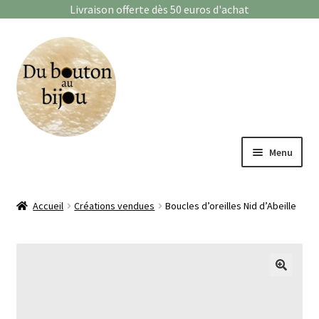
Livraison offerte dès 50 euros d'achat
Aller
Aller
à
au
la
contenu
navigation
Menu
Bagues
Accueil
Créations vendues
Boucles d’oreilles Nid d’Abeille
Boucles d’oreilles
Bracelets
🔍
Enfants