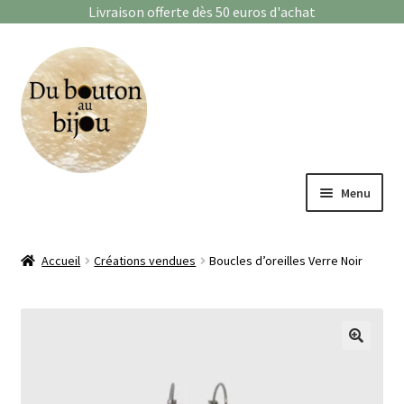
Livraison offerte dès 50 euros d'achat
Aller
Aller
à
au
la
contenu
navigation
Menu
Bagues
Accueil
Créations vendues
Boucles d’oreilles Verre Noir
Boucles d’oreilles
Bracelets
🔍
Enfants