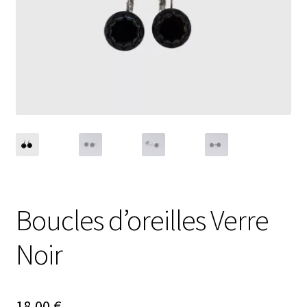
Ouvrir
Nouveautés
le
menu
Évènements
enfant
Carte cadeau
Boucles d’oreilles Verre
Noir
18,00
€