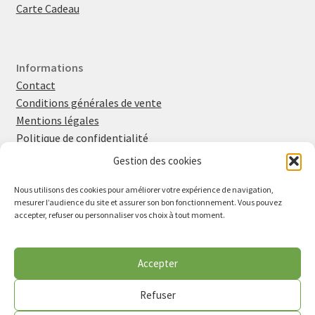
Carte Cadeau
Informations
Contact
Conditions générales de vente
Mentions légales
Politique de confidentialité
Politique en matière de cookies
Gestion des cookies
Nous utilisons des cookies pour améliorer votre expérience de navigation,
mesurer l’audience du site et assurer son bon fonctionnement. Vous pouvez
Retrouvez-moi sur
Instagram
et
Facebook
accepter, refuser ou personnaliser vos choix à tout moment.
Inscrivez-vous à la newsletter
Vu dans la presse
Accepter
Lire l'article de Midi Libre (avril 2026)
Refuser