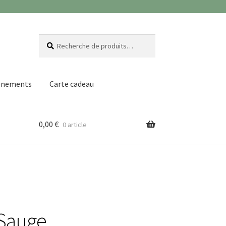
Recherche
Recherche
pour :
ènements
Carte cadeau
0,00
€
0 article
 Sauge