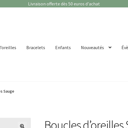
Livraison offerte dès 50 euros d'achat
’oreilles
Bracelets
Enfants
Nouveautés
Év
les Sauge
Boucles d’oreilles