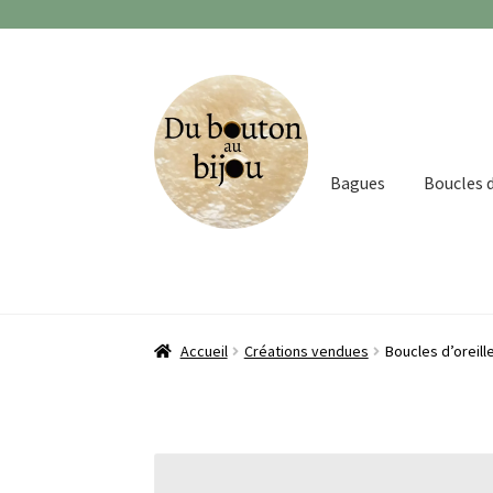
Aller
Aller
à
au
la
contenu
navigation
Bagues
Boucles d
Accueil
Créations vendues
Boucles d’oreil