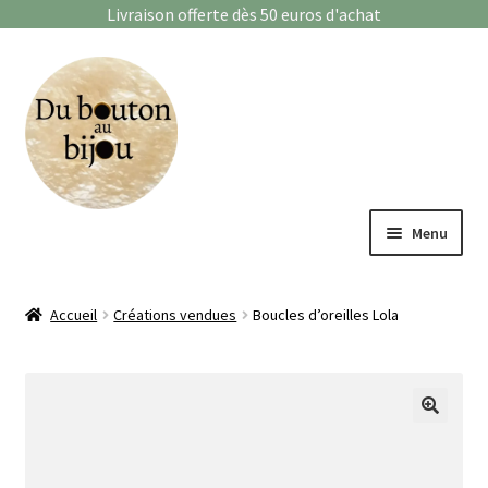
Livraison offerte dès 50 euros d'achat
Aller
Aller
à
au
la
contenu
navigation
Menu
Bagues
Accueil
Créations vendues
Boucles d’oreilles Lola
Boucles d’oreilles
Bracelets
🔍
Enfants