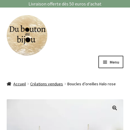
Livraison offerte dès 50 euros d'achat
Aller
Aller
à
au
la
contenu
navigation
Menu
Bagues
Accueil
Créations vendues
Boucles d’oreilles Halo rose
Boucles d’oreilles
Bracelets
🔍
Enfants