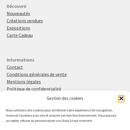
Découvrir
Nouveautés
Créations vendues
Expositions
Carte Cadeau
Informations
Contact
Conditions générales de vente
Mentions légales
Politique de confidentialité
Politique en matière de cookies
Gestion des cookies
Nous utilisons des cookies pour améliorer votre expérience de navigation,
mesurer l’audience du site et assurer son bon fonctionnement. Vous pouvez
Retrouvez-moi sur
Instagram
et
Facebook
accepter, refuser ou personnaliser vos choix à tout moment.
Inscrivez-vous à la newsletter