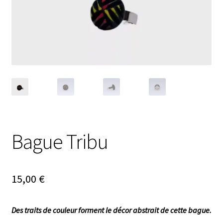
Ouvrir
Nouveautés
le
menu
Évènements
enfant
Carte cadeau
Bague Tribu
15,00
€
Des traits de couleur forment le décor abstrait de cette bague.