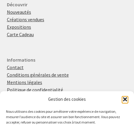
Découvrir
Nouveautés
Créations vendues
Expositions
Carte Cadeau
Informations
Contact
Conditions générales de vente
Mentions légales
Politique de confidentialité
Politique en matière de cookies
Gestion des cookies
Nous utilisons des cookies pour améliorer votre expérience de navigation,
mesurer l’audience du site et assurer son bon fonctionnement. Vous pouvez
Retrouvez-moi sur
Instagram
et
Facebook
accepter, refuser ou personnaliser vos choix à tout moment.
Inscrivez-vous à la newsletter