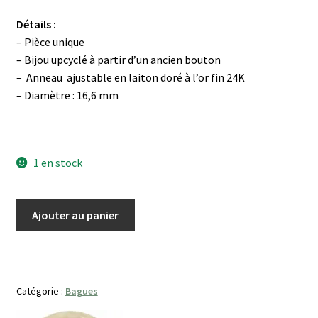
Détails :
– Pièce unique
– Bijou upcyclé à partir d’un ancien bouton
– Anneau ajustable en laiton doré à l’or fin 24K
– Diamètre : 16,6 mm
1 en stock
quantité
Ajouter au panier
de
Bague
Tourbillon
de
Catégorie :
Bagues
verre