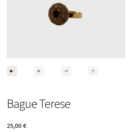
Ouvrir
Nouveautés
le
menu
Évènements
enfant
Carte cadeau
Bague Terese
25,00
€