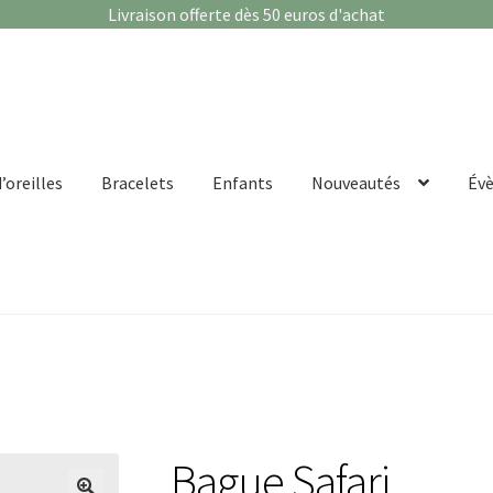
Livraison offerte dès 50 euros d'achat
’oreilles
Bracelets
Enfants
Nouveautés
Év
Bague Safari