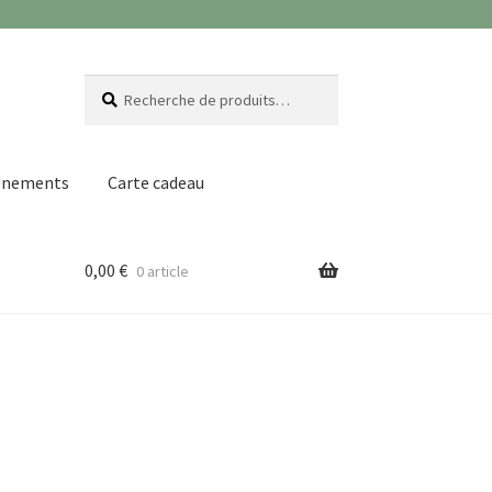
Recherche
Recherche
pour :
ènements
Carte cadeau
0,00
€
0 article