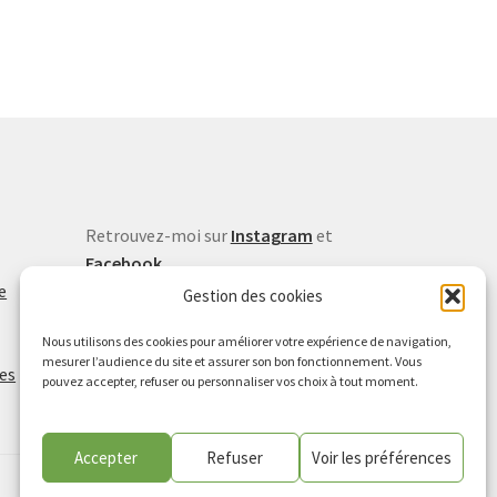
Retrouvez-moi sur
Instagram
et
Facebook
e
Inscrivez-vous à la newsletter
Gestion des cookies
Vu dans la presse
Nous utilisons des cookies pour améliorer votre expérience de navigation,
Lire l'article de Midi Libre (avril
mesurer l’audience du site et assurer son bon fonctionnement. Vous
ies
2026)
pouvez accepter, refuser ou personnaliser vos choix à tout moment.
Accepter
Refuser
Voir les préférences