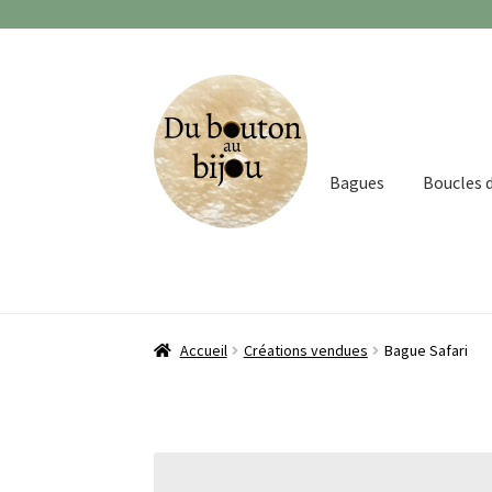
Aller
Aller
à
au
la
contenu
navigation
Bagues
Boucles d
Accueil
Créations vendues
Bague Safari