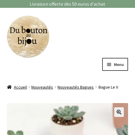
Livraison offerte dès 50 euros d'achat
Aller
Aller
à
au
la
contenu
navigation
Menu
Bagues
Accueil
Nouveautés
Nouveautés Bagues
Bague Le V
Boucles d’oreilles
Bracelets
🔍
Enfants