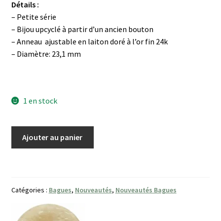
Détails :
– Petite série
– Bijou upcyclé à partir d’un ancien bouton
– Anneau ajustable en laiton doré à l’or fin 24k
– Diamètre: 23,1 mm
1 en stock
quantité
Ajouter au panier
de
Bague
Le
V
Catégories :
Bagues
,
Nouveautés
,
Nouveautés Bagues