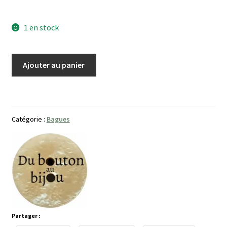
1 en stock
quantité
Ajouter au panier
de
Bague
Fleur
strass
Catégorie :
Bagues
verts
Partager :