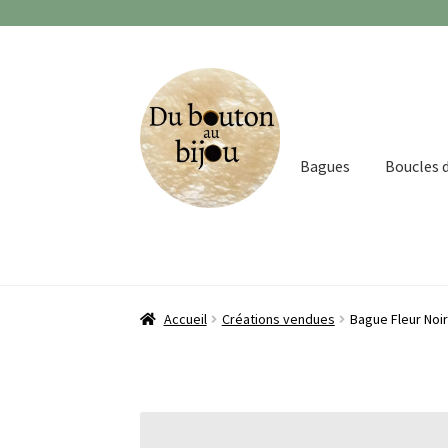
Aller
Aller
à
au
la
contenu
navigation
Bagues
Boucles d
Accueil
Créations vendues
Bague Fleur Noi