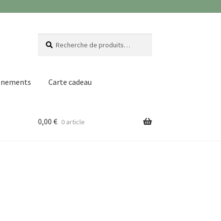
Recherche
Recherche
pour :
ènements
Carte cadeau
0,00
€
0 article