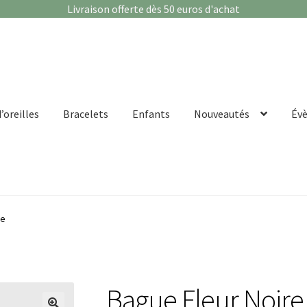
Livraison offerte dès 50 euros d'achat
’oreilles
Bracelets
Enfants
Nouveautés
Év
re
Bague Fleur Noire