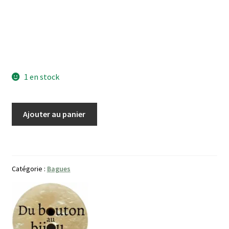
1 en stock
quantité
Ajouter au panier
de
Bague
Facettes
Catégorie :
Bagues