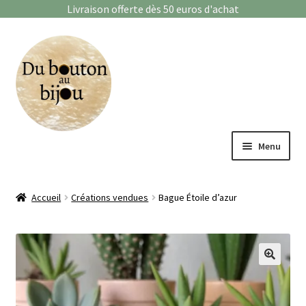
Livraison offerte dès 50 euros d'achat
Aller
Aller
à
au
la
contenu
navigation
Menu
Bagues
Accueil
Créations vendues
Bague Étoile d’azur
Boucles d’oreilles
Bracelets
🔍
Enfants