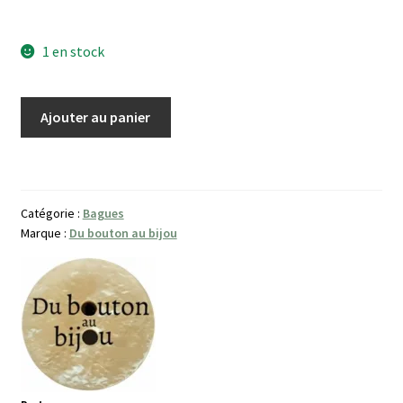
1 en stock
quantité
Ajouter au panier
de
Bague
Dualis
Catégorie :
Bagues
Marque :
Du bouton au bijou