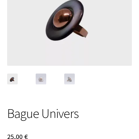
Ouvrir
Nouveautés
le
menu
Évènements
enfant
Carte cadeau
Bague Univers
25,00
€